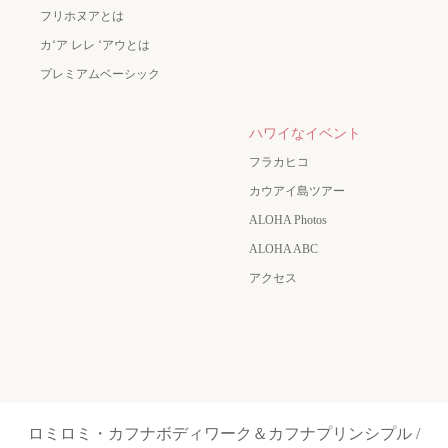
フリホヌアとは
カʻア レレ ʻアウとは
プレミアムベーシック
ハワイなイベント
フラカヒコ
カウアイ島ツアー
ALOHA Photos
ALOHA ABC
アクセス
ロミロミ・カフナボディワーク＆カフナプリンシプル /