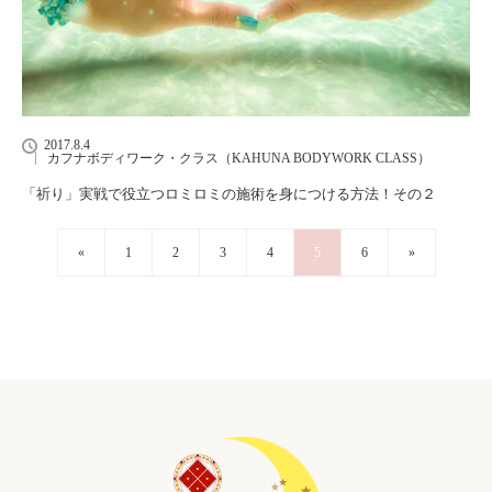
2017.8.4
カフナボディワーク・クラス（KAHUNA BODYWORK CLASS）
「祈り」実戦で役立つロミロミの施術を身につける方法！その２
«
1
2
3
4
5
6
»