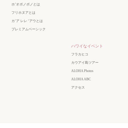
ホ’オポノポノとは
フリホヌアとは
カʻア レレ ʻアウとは
プレミアムベーシック
ハワイなイベント
フラカヒコ
カウアイ島ツアー
ALOHA Photos
ALOHA ABC
アクセス