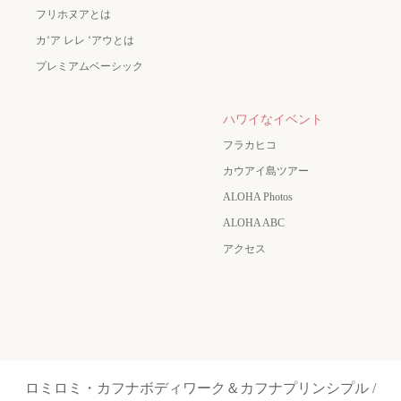
フリホヌアとは
カʻア レレ ʻアウとは
プレミアムベーシック
ハワイなイベント
フラカヒコ
カウアイ島ツアー
ALOHA Photos
ALOHA ABC
アクセス
ロミロミ・カフナボディワーク＆カフナプリンシプル /