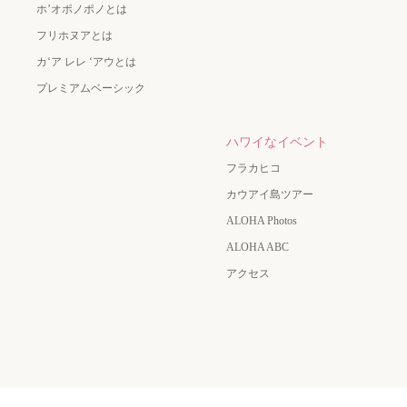
ホ’オポノポノとは
フリホヌアとは
カʻア レレ ʻアウとは
プレミアムベーシック
ハワイなイベント
フラカヒコ
カウアイ島ツアー
ALOHA Photos
ALOHA ABC
アクセス