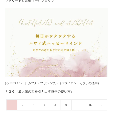
リトリート＆合宿ワークショップ
2024.1.17
カフナ・プリンシプル（ハワイアン・カフナの法則）
＃２６『最大限の力を引き出す身体の使い方』
1
2
3
4
5
6
…
16
»