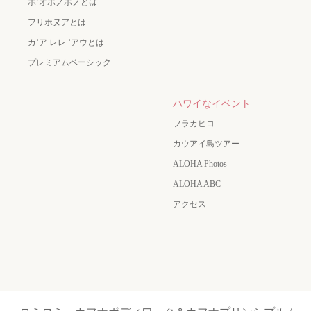
ホ’オポノポノとは
フリホヌアとは
カʻア レレ ʻアウとは
プレミアムベーシック
ハワイなイベント
フラカヒコ
カウアイ島ツアー
ALOHA Photos
ALOHA ABC
アクセス