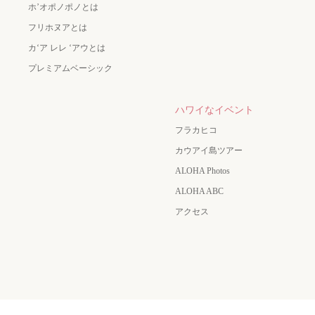
ホ’オポノポノとは
フリホヌアとは
カʻア レレ ʻアウとは
プレミアムベーシック
ハワイなイベント
フラカヒコ
カウアイ島ツアー
ALOHA Photos
ALOHA ABC
アクセス