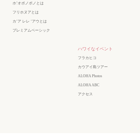
ホ’オポノポノとは
フリホヌアとは
カʻア レレ ʻアウとは
プレミアムベーシック
ハワイなイベント
フラカヒコ
カウアイ島ツアー
ALOHA Photos
ALOHA ABC
アクセス