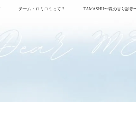
グ
チーム・ロミロミって？
TAMASHII〜魂の香り診断