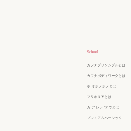
School
カフナプリンシプルとは
カフナボディワークとは
ホ’オポノポノとは
フリホヌアとは
カʻア レレ ʻアウとは
プレミアムベーシック