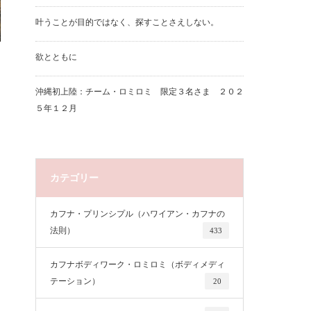
叶うことが目的ではなく、探すことさえしない。
欲とともに
沖縄初上陸：チーム・ロミロミ 限定３名さま ２０２
５年１２月
カテゴリー
カフナ・プリンシプル（ハワイアン・カフナの
法則）
433
カフナボディワーク・ロミロミ（ボディメディ
テーション）
20