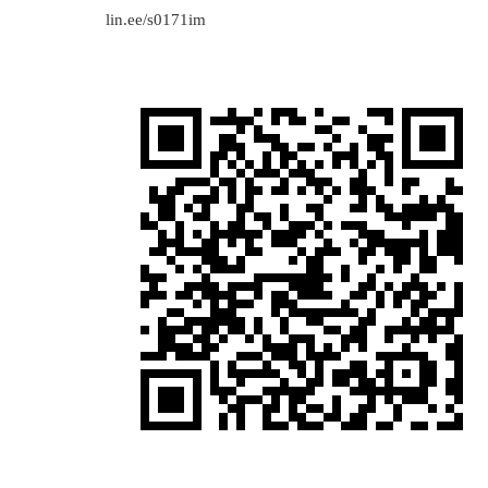
lin.ee/s0171im