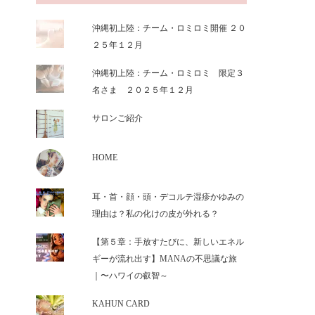
沖縄初上陸：チーム・ロミロミ開催 ２０
２５年１２月
沖縄初上陸：チーム・ロミロミ 限定３
名さま ２０２５年１２月
サロンご紹介
HOME
耳・首・顔・頭・デコルテ湿疹かゆみの
理由は？私の化けの皮が外れる？
【第５章：手放すたびに、新しいエネル
ギーが流れ出す】MANAの不思議な旅
｜〜ハワイの叡智～
KAHUN CARD