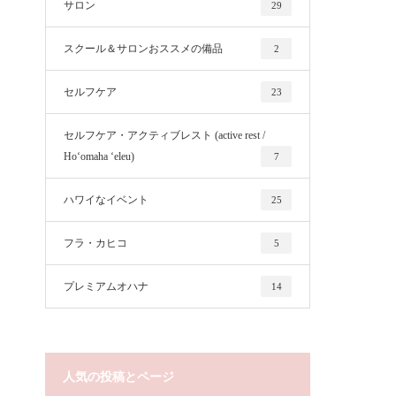
サロン
29
スクール＆サロンおススメの備品
2
セルフケア
23
セルフケア・アクティブレスト (active rest /
Hoʻomaha ʻeleu)
7
ハワイなイベント
25
フラ・カヒコ
5
プレミアムオハナ
14
人気の投稿とページ