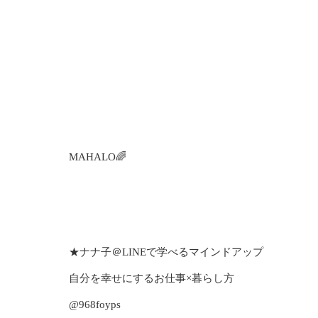
MAHALO🌈
★ナナ子＠LINEで学べるマインドアップ
自分を幸せにするお仕事×暮らし方
@968foyps