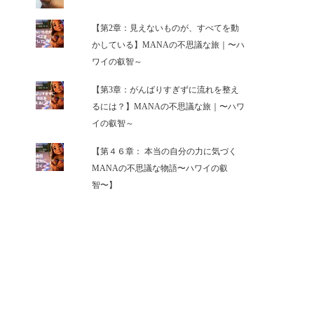
【第2章：見えないものが、すべてを動
かしている】MANAの不思議な旅｜〜ハ
ワイの叡智～
【第3章：がんばりすぎずに流れを整え
るには？】MANAの不思議な旅｜〜ハワ
イの叡智～
【第４６章： 本当の自分の力に気づく
MANAの不思議な物語〜ハワイの叡
智〜】