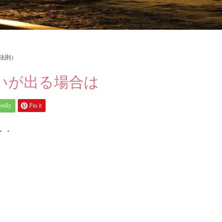
法則）
いが出る場合は
eedly
Pin it
・・