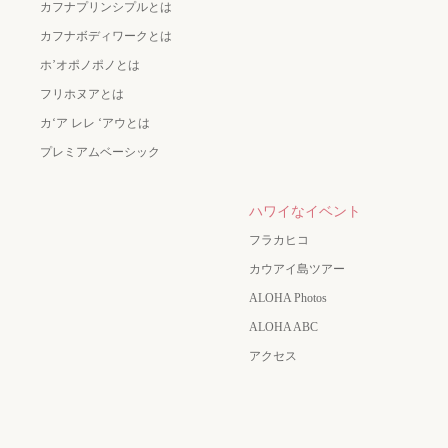
カフナプリンシプルとは
カフナボディワークとは
ホ’オポノポノとは
フリホヌアとは
カʻア レレ ʻアウとは
プレミアムベーシック
ハワイなイベント
フラカヒコ
カウアイ島ツアー
ALOHA Photos
ALOHA ABC
アクセス