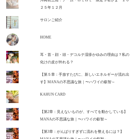
沖縄初上陸：チーム・ロミロミ 限定３名さま ２０
２５年１２月
サロンご紹介
HOME
耳・首・顔・頭・デコルテ湿疹かゆみの理由は？私の
化けの皮が外れる？
【第５章：手放すたびに、新しいエネルギーが流れ出
す】MANAの不思議な旅｜〜ハワイの叡智～
KAHUN CARD
【第2章：見えないものが、すべてを動かしている】
MANAの不思議な旅｜〜ハワイの叡智～
【第3章：がんばりすぎずに流れを整えるには？】