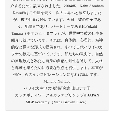
介するために設立されました。2004年、Kahu Abraham
Kawaiʻiはこの世を去り、次の世界へと旅立ちました
が、彼の仕事は続いています。今日、彼の弟子であ
り、配偶者であり、パートナーであるHoʻokahi
Tamara（ホオカヒ・タマラ）が、世界中で彼の仕事を
紹介し続けています。それは、身体的、心理的、精神
的など様々な形式で提供され、すべて古代ハワイのカ
フナの原則に基づいています。私たちの教えは、自然
の原理原則と私たち自身の自然な知性を通して、人格
と尊厳を築くために必要な視点を提供します。本書が
何かしらのインスピレーションになれば幸いです。
Mahaho Nui Loa
ハワイ式 幸せの法則研究家 山口ナナ子
カフナボディワーク＆カフナプリンシプルJAPAN
MGP Academy（Mana Growth Place）