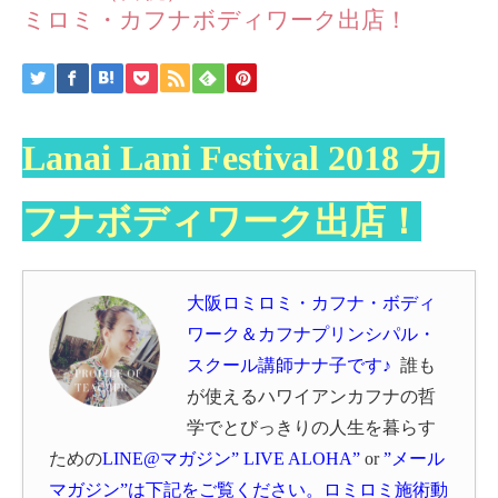
ミロミ・カフナボディワーク出店！
Lanai Lani Festival 2018 カ
フナボディワーク出店！
大阪ロミロミ・カフナ・ボディ
ワーク＆カフナプリンシパル・
スクール講師ナナ子です♪
誰も
が使えるハワイアン
カフナの哲
学でとびっきりの人生を暮らす
ための
LINE@マガジン” LIVE ALOHA”
or
”メール
マガジン”
は下記をご覧ください。
ロミロミ施術動