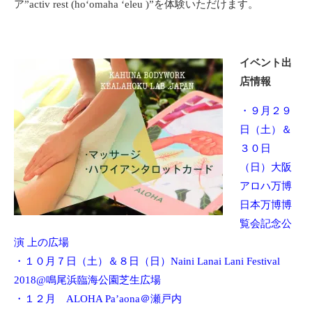
ア”activ rest (hoʻomaha ʻeleu )”を体験いただけます。
イベント出
店情報
・９月２９
日（土）＆
３０日
（日）大阪
アロハ万博
日本万博博
覧会記念公
演 上の広場
・１０月７日（土）＆８日（日）Naini Lanai Lani Festival
2018@鳴尾浜臨海公園芝生広場
・１２月
ALOHA Pa’aona＠瀬戸内