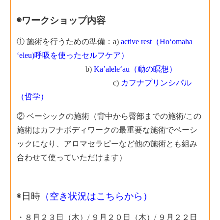
◉ワークショップ内容
① 施術を行うための準備：a)
active rest（Hoʻomaha
ʻeleu)呼吸を使ったセルフケア）
b)
Ka’aleleʻau（動の瞑想）
c)
カフナプリンシパル
（哲学）
② ベーシックの施術（背中から臀部までの施術/この
施術はカフナボディワークの最重要な施術でベーシ
ックになり、アロマセラピーなど他の施術とも組み
合わせて使っていただけます）
◉日時
（空き状況はこちらから）
・８月２３日（木）/
９月２０日（木）/ ９月２２日