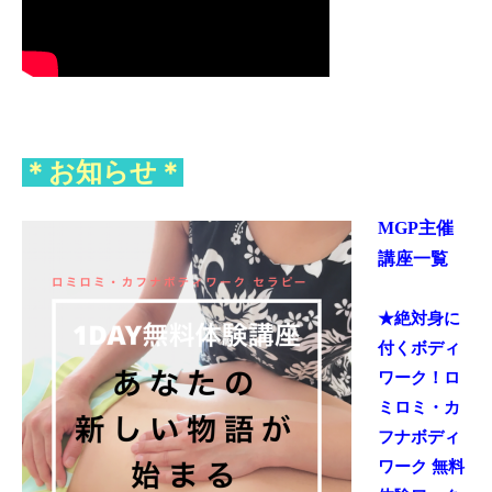
＊お知らせ＊
MGP主催
講座一覧
★絶対身に
付くボディ
ワーク！
ロ
ミロミ・カ
フナボディ
ワーク 無料