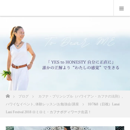
ホーム
ブログ
カフナ・プリンシプル（ハワイアン・カフナの法則）
,
ハワイなイベント
,
体験レッスン/お勉強会/講座
10/7&8（日祝）Lanai
Lani Festival 2018 ロミロミ・カフナボディワーク出店！