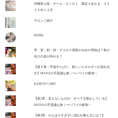
沖縄初上陸：チーム・ロミロミ 限定３名さま ２０
２５年１２月
サロンご紹介
HOME
耳・首・顔・頭・デコルテ湿疹かゆみの理由は？私の
化けの皮が外れる？
【第５章：手放すたびに、新しいエネルギーが流れ出
す】MANAの不思議な旅｜〜ハワイの叡智～
KAHUN CARD
【第2章：見えないものが、すべてを動かしている】
MANAの不思議な旅｜〜ハワイの叡智～
【第3章：がんばりすぎずに流れを整えるには？】