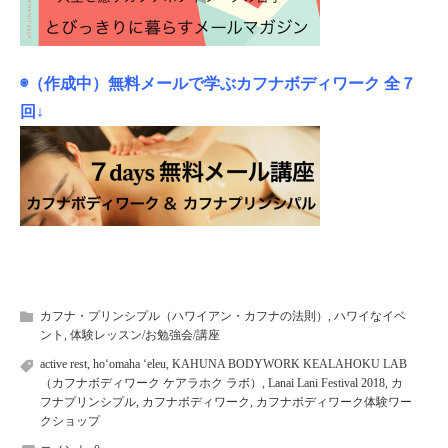
◉（作成中）無料メールで学ぶカフナボディワーク 全７
回↓
カフナ・プリンシプル（ハワイアン・カフナの法則）
,
ハワイなイベ
ント
,
体験レッスン/お勉強会/講座
active rest
,
hoʻomaha ʻeleu
,
KAHUNA BODYWORK KEALAHOKU LAB
（カフナボディワーク ケアラホク ラボ）
,
Lanai Lani Festival 2018
,
カ
フナプリンシプル
,
カフナボディワーク
,
カフナボディワーク体験ワー
クショップ