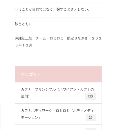
叶うことが目的ではなく、探すことさえしない。
欲とともに
沖縄初上陸：チーム・ロミロミ 限定３名さま ２０２
５年１２月
カテゴリー
カフナ・プリンシプル（ハワイアン・カフナの
法則）
433
カフナボディワーク・ロミロミ（ボディメディ
テーション）
20