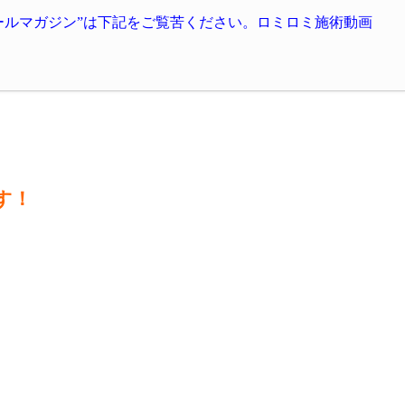
ールマガジン”
は下記をご覧苦ください。
ロミロミ施術動画
す！