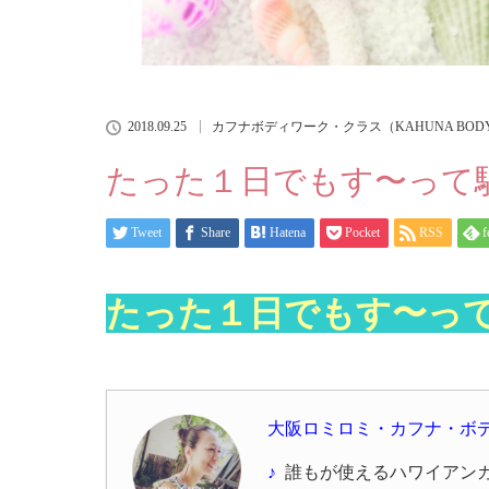
2018.09.25
カフナボディワーク・クラス（KAHUNA BODYW
たった１日でもす〜って
Tweet
Share
Hatena
Pocket
RSS
f
たった１日でもす〜っ
大阪ロミロミ・カフナ・ボ
♪
誰もが使えるハワイアン