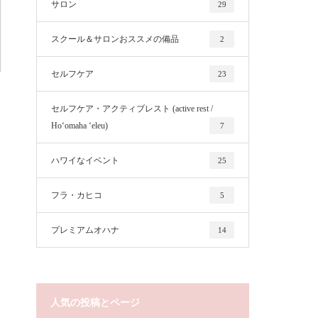
サロン
29
スクール＆サロンおススメの備品
2
セルフケア
23
セルフケア・アクティブレスト (active rest /
Hoʻomaha ʻeleu)
7
ハワイなイベント
25
フラ・カヒコ
5
プレミアムオハナ
14
人気の投稿とページ