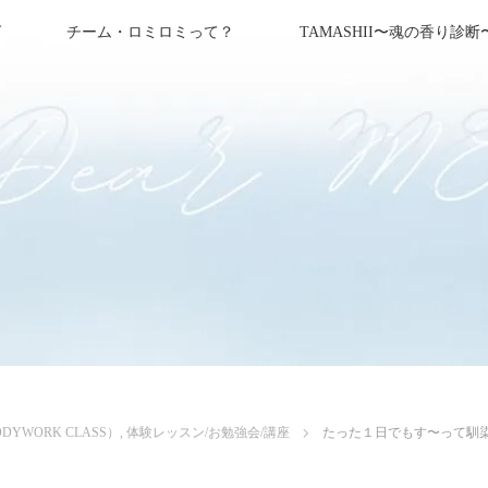
グ
チーム・ロミロミって？
TAMASHII〜魂の香り診断
YWORK CLASS）
,
体験レッスン/お勉強会/講座
たった１日でもす〜って馴