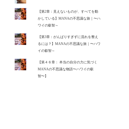
【第2章：見えないものが、すべてを動
かしている】MANAの不思議な旅｜〜ハ
ワイの叡智～
【第3章：がんばりすぎずに流れを整え
るには？】MANAの不思議な旅｜〜ハワ
イの叡智～
【第４６章： 本当の自分の力に気づく
MANAの不思議な物語〜ハワイの叡
智〜】