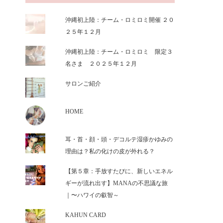
沖縄初上陸：チーム・ロミロミ開催 ２０
２５年１２月
沖縄初上陸：チーム・ロミロミ 限定３
名さま ２０２５年１２月
サロンご紹介
HOME
耳・首・顔・頭・デコルテ湿疹かゆみの
理由は？私の化けの皮が外れる？
【第５章：手放すたびに、新しいエネル
ギーが流れ出す】MANAの不思議な旅
｜〜ハワイの叡智～
KAHUN CARD