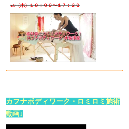
5/9（木）１０：００〜１７：３０
カフナボディワーク・ロミロミ施術
動画↓