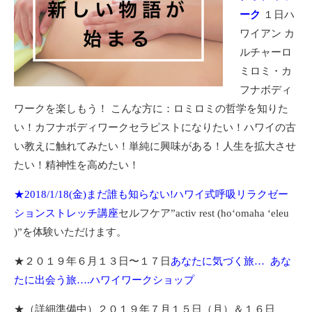
ーク
１日ハ
ワイアン カ
ルチャーロ
ミロミ・カ
フナボディ
ワークを楽しもう！ こんな方に：ロミロミの哲学を知りた
い！カフナボディワークセラピストになりたい！ハワイの古
い教えに触れてみたい！単純に興味がある！人生を拡大させ
たい！精神性を高めたい！
★2018/1/18(金)まだ誰も知らない!ハワイ式呼吸リラクゼー
ションストレッチ講座
セルフケア”activ rest (hoʻomaha ʻeleu
)”を体験いただけます。
★２０１９年６月１３日〜１７日
あなたに気づく旅… あな
たに出会う旅….ハワイワークショップ
★（詳細準備中）２０１９年７月１５日（月）＆１６日