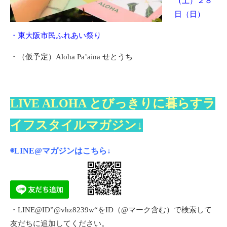
（土）２８
日（日）
・東大阪市民ふれあい祭り
・（仮予定）Aloha Pa’aina せとうち
LIVE ALOHA とびっきりに暮らすラ
イフスタイルマガジン↓
◉LINE@マガジンは
こちら
↓
・LINE@ID”@vhz8239w“をID（@マーク含む）で検索して
友だちに追加してください。