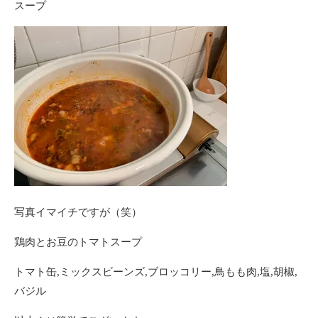
スープ
写真イマイチですが（笑）
鶏肉とお豆のトマトスープ
トマト缶,ミックスビーンズ,ブロッコリー,鳥もも肉,塩,胡椒,
バジル