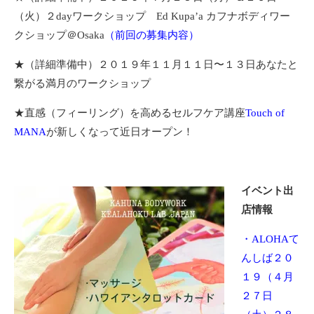
（火）２dayワークショップ Ed Kupa’a カフナボディワー
クショップ＠Osaka
（前回の募集内容）
★（詳細準備中）２０１９年１１月１１日〜１３日あなたと
繋がる満月のワークショップ
★直感（フィーリング）を高めるセルフケア講座
Touch of
MANA
が新しくなって近日オープン！
イベント出
店情報
・ALOHAて
んしば２０
１９（４月
２７日