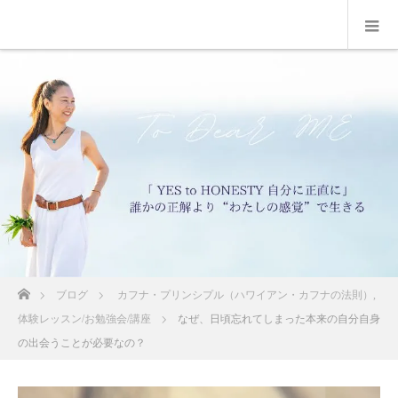
ホーム
ブログ
カフナ・プリンシプル（ハワイアン・カフナの法則）
,
体験レッスン/お勉強会/講座
なぜ、日頃忘れてしまった本来の自分自身
の出会うことが必要なの？