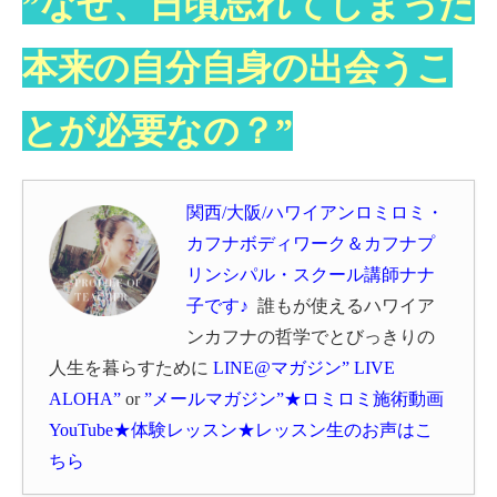
”なぜ、日頃忘れてしまった
本来の自分自身の出会うこ
とが必要なの？”
関西/大阪/ハワイアンロミロミ・
カフナボディワーク＆カフナプ
リンシパル・スクール講師ナナ
子です♪
誰もが使えるハワイア
ン
カフナの哲学でとびっきりの
人生を暮らすために
LINE@マガジン” LIVE
ALOHA”
or
”メールマガジン”
★
ロミロミ施術動画
YouTube
★体験レッスン★
レッスン生のお声はこ
ちら