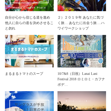
自分が心から信じる道を進め
２）２０１９年 あなたに気づ
他人に自らの道を決めさせるこ
く旅… あなたに出会う旅….ハ
と勿れ
ワイワークショップ
まるまるトマトのスープ
10/7&8（日祝）Lanai Lani
Festival 2018 ロミロミ・カフナ
ボデ…