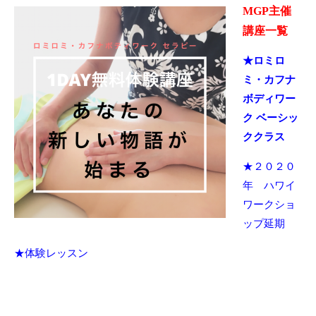
MGP主催
講座一覧
★ロミロ
ミ・カフナ
ボディワー
ク ベーシッ
ククラス
★２０２０
年 ハワイ
ワークショ
ップ延期
★体験レッスン