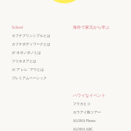
School
海外で家元から学ぶ
カフナプリンシプルとは
カフナボディワークとは
ホ’オポノポノとは
フリホヌアとは
カʻア レレ ʻアウとは
プレミアムベーシック
ハワイなイベント
フラカヒコ
カウアイ島ツアー
ALOHA Photos
ALOHA ABC