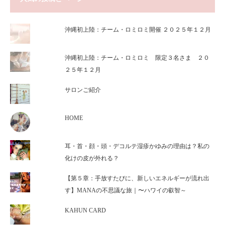
沖縄初上陸：チーム・ロミロミ開催 ２０２５年１２月
沖縄初上陸：チーム・ロミロミ 限定３名さま ２０
２５年１２月
サロンご紹介
HOME
耳・首・顔・頭・デコルテ湿疹かゆみの理由は？私の
化けの皮が外れる？
【第５章：手放すたびに、新しいエネルギーが流れ出
す】MANAの不思議な旅｜〜ハワイの叡智～
KAHUN CARD