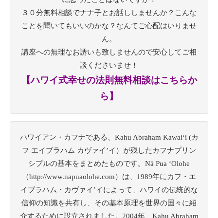
３０分無料相談でナナ子とお話ししませんか？こんな
ことを聞いてもいいのかな？なんてご心配はいりませ
ん。
講座への無理なお誘いも致しませんので安心してご相
談くださいませ！
【ハワイ式幸せの法則無料相談はこちらか
ら】
ハワイアン・カフナである、Kahu Abraham Kawaiʻi (カ
フ エイブラハム カヴァイ’イ）が残したカフナプリン
シプルの基本をまとめたものです。Nā Pua ‘Olohe
（http://www.napuaolohe.com）は、1989年にカフ・エ
イブラハム・カヴァイ’イによって、ハワイの伝統的な
信仰の知識を共有し、その基本原理を世界の国々に紹
介するために設立されました。2004年、Kahu Abraham