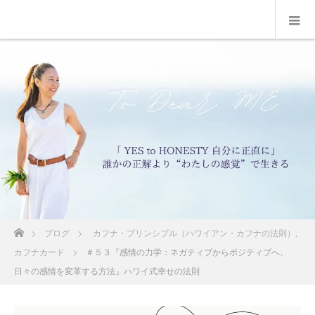
ホーム
ブログ
カフナ・プリンシプル（ハワイアン・カフナの法則）
,
カフナカード
＃５３『感情の力学：ネガティブからポジティブへ、
日々の感情を変革する方法』ハワイ式幸せの法則