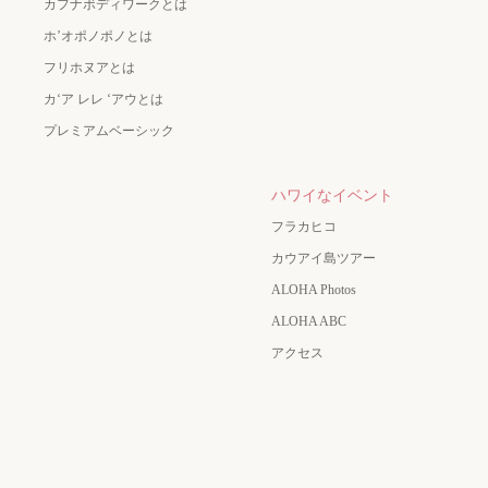
カフナボディワークとは
ホ’オポノポノとは
フリホヌアとは
カʻア レレ ʻアウとは
プレミアムベーシック
ハワイなイベント
フラカヒコ
カウアイ島ツアー
ALOHA Photos
ALOHA ABC
アクセス