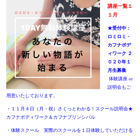
講座一覧１
１月
★受付中：
ロミロミ・
カフナボデ
ィワーク ２
０２０年１
月生募集
体験講座 or
説明会もご
用意いたしております。
・１１月４日（月・祝）さくっとわかる！スクール説明会★
カフナボディワーク＆カフナプリンシパル
・体験スクール 実際のスクールを１日体験していただける