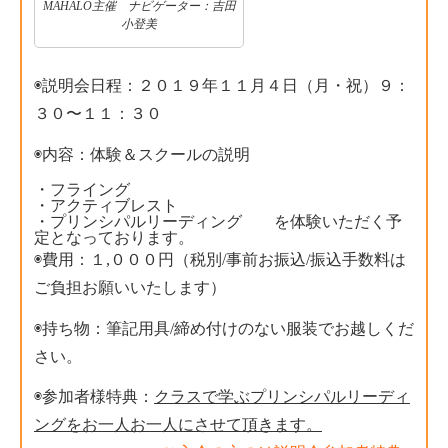
MAHALO主催 ナビゲーター：吉田
小登美
◉説明会日程：２０１９年１１月４日（月・祝）９：
３０〜１１：３０
◉内容：体験＆スクールの説明
・フライング
・アクティブレスト
・プリンシパルリーディング
を体験いただく予
定となっております。
◉費用：１,０００円（税別/事前お振込/振込手数料は
ご負担お願いいたします）
◉持ち物：筆記用具/締め付けのない服装でお越しくだ
さい。
◉参加者様特典：
クラスで学ぶプリンシパルリーディ
ングをお一人お一人にさせて頂きます。