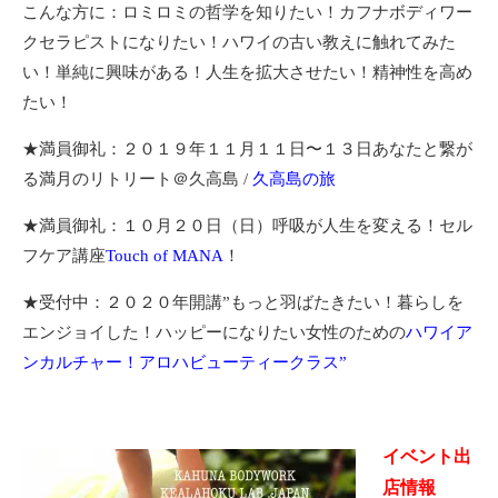
こんな方に：ロミロミの哲学を知りたい！カフナボディワー
クセラピストになりたい！ハワイの古い教えに触れてみた
い！単純に興味がある！人生を拡大させたい！精神性を高め
たい！
★満員御礼：２０１９年１１月１１日〜１３日あなたと繋が
る満月のリトリート＠久高島 /
久高島の旅
★満員御礼：１０月２０日（日）呼吸が人生を変える！セル
フケア講座
Touch of MANA
！
★受付中：２０２０年開講”もっと羽ばたきたい！暮らしを
エンジョイした！ハッピーになりたい女性のための
ハワイア
ンカルチャー！アロハビューティークラス”
イベント出
店情報