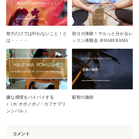
努力だけでは叶わないこと！と
初ヨガ体験！マルっと分かるレ
は・・・・
ッスン体験会 ＠HARERAMA
嫌な感情をバイバイする
叡智の施術
♪（ホ’オポノポノ / カフナプリ
ンシパル ）
コメント