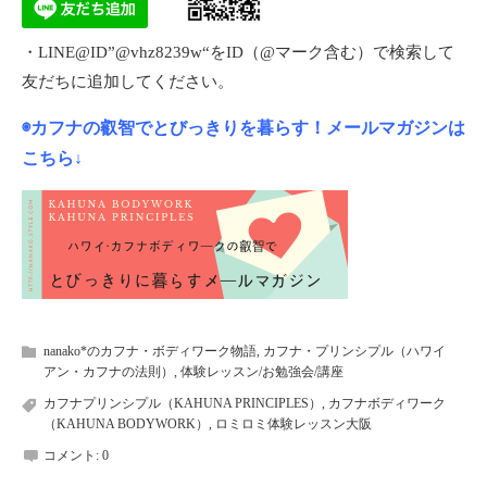
・LINE@ID”@vhz8239w“をID（@マーク含む）で検索して
友だちに追加してください。
◉カフナの叡智でとびっきりを暮らす！メールマガジンは
こちら↓
nanako*のカフナ・ボディワーク物語
,
カフナ・プリンシプル（ハワイ
アン・カフナの法則）
,
体験レッスン/お勉強会/講座
カフナプリンシプル（KAHUNA PRINCIPLES）
,
カフナボディワーク
（KAHUNA BODYWORK）
,
ロミロミ体験レッスン大阪
コメント:
0