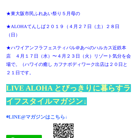
★東大阪市民ふれあい祭り５月母の
★ALOHAてんしば２０１９（４月２７日（土）２８日
（日）
★ハワイアンフラフェスティバル＠あべのハルカス近鉄本
店 ４月１７日（水）〜４月２３日（火）リゾート気分を会
場で。
（ハワイの癒し カフナボディワーク出店は２０日と
２１日です。
LIVE ALOHA とびっきりに暮らすラ
イフスタイルマガジン↓
◉LINE@マガジンは
こちら
↓