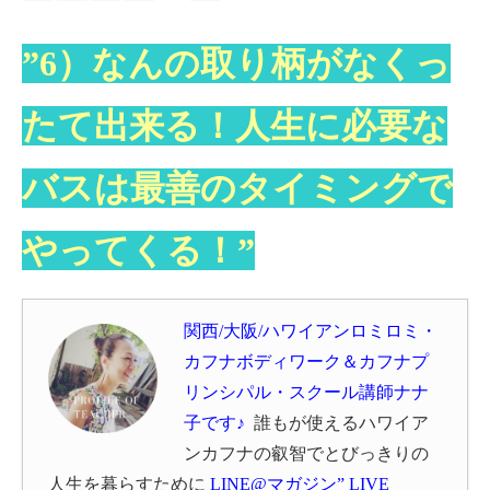
”6）なんの取り柄がなくっ
たて出来る！人生に必要な
バスは最善のタイミングで
やってくる！”
関西/大阪/ハワイアンロミロミ・
カフナボディワーク＆カフナプ
リンシパル・スクール講師ナナ
子です♪
誰もが使えるハワイア
ン
カフナの叡智でとびっきりの
人生を暮らすために
LINE@マガジン” LIVE