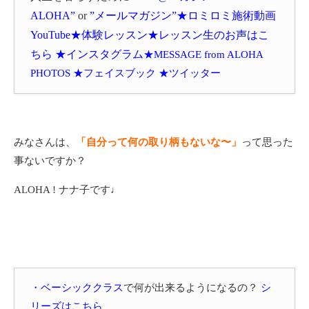
ALOHA”
or
”メールマガジン”
★
ロミロミ施術動画
YouTube
★体験レッスン★
レッスン生のお声はこ
ちら
★インスタグラム
★MESSAGE from ALOHA
PHOTOS
★フェイスブック
★ツイッター
みなさんは、
「自分って何の取り柄もないな〜」
って思った
事ないですか？
ALOHA ! ナナ子です♩
・ベーシッククラス
で何が出来るようになるの？
シ
リーズはこちら