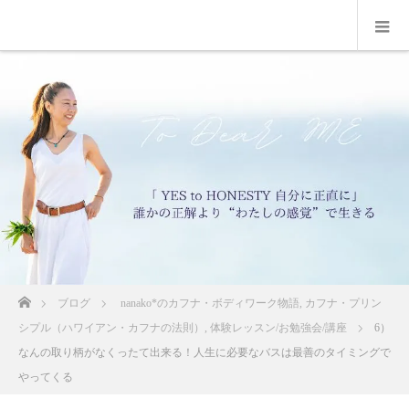
ホーム
ブログ
nanako*のカフナ・ボディワーク物語
,
カフナ・プリン
シプル（ハワイアン・カフナの法則）
,
体験レッスン/お勉強会/講座
6）
なんの取り柄がなくったて出来る！人生に必要なバスは最善のタイミングで
やってくる