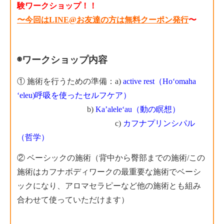
験ワークショップ！！
〜今回はLINE@お友達の方は無料クーポン発行
〜
◉ワークショップ内容
① 施術を行うための準備：a)
active rest（Hoʻomaha
ʻeleu)呼吸を使ったセルフケア）
b)
Ka’aleleʻau（動の瞑想）
c)
カフナプリンシパル
（哲学）
② ベーシックの施術（背中から臀部までの施術/この
施術はカフナボディワークの最重要な施術でベーシ
ックになり、アロマセラピーなど他の施術とも組み
合わせて使っていただけます）