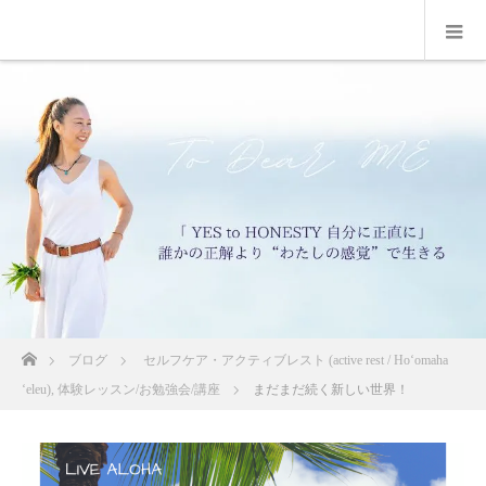
ホーム
ブログ
セルフケア・アクティブレスト (active rest / Hoʻomaha
ʻeleu)
,
体験レッスン/お勉強会/講座
まだまだ続く新しい世界！