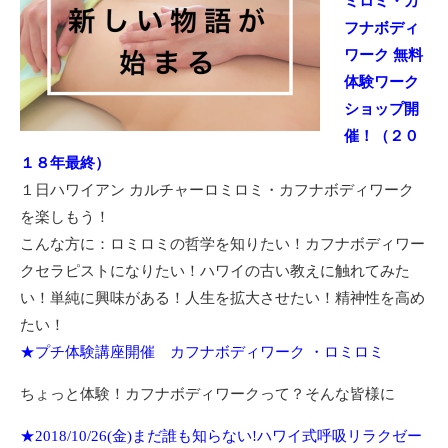
ミロミ・カ
フナボディ
ワーク 無料
体験ワーク
ショップ開
催！（２０
１８年最終）
１日ハワイアン カルチャーロミロミ・カフナボディワーク
を楽しもう！
こんな方に：ロミロミの哲学を知りたい！カフナボディワー
クセラピストになりたい！ハワイの古い教えに触れてみた
い！単純に興味がある！人生を拡大させたい！精神性を高め
たい！
★プチ体験講座開催 カフナボディワーク ・ロミロミ
ちょっと体験！カフナボディワークって？そんな皆様に
★2018/10/26(金)まだ誰も知らない!ハワイ式呼吸リラクゼー