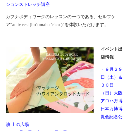
ションストレッチ講座
カフナボディワークのレッスンの一つである、セルフケ
ア”activ rest (hoʻomaha ʻeleu )”を体験いただけます。
イベント出
店情報
・９月２９
日（土）＆
３０日
（日）大阪
アロハ万博
日本万博博
覧会記念公
演 上の広場