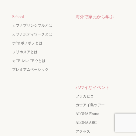
School
海外で家元から学ぶ
カフナプリンシプルとは
カフナボディワークとは
ホ’オポノポノとは
フリホヌアとは
カʻア レレ ʻアウとは
プレミアムベーシック
ハワイなイベント
フラカヒコ
カウアイ島ツアー
ALOHA Photos
ALOHA ABC
アクセス