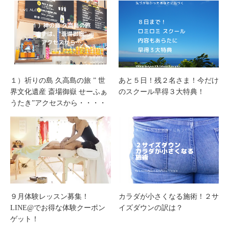
１）祈りの島 久高島の旅 ” 世
あと５日！残２名さま！今だけ
界文化遺産 斎場御嶽 せーふぁ
のスクール早得３大特典！
うたき”アクセスから・・・・
９月体験レッスン募集！
カラダが小さくなる施術！２サ
LINE@でお得な体験クーポン
イズダウンの訳は？
ゲット！