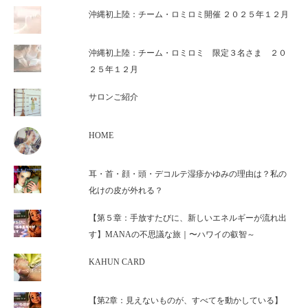
沖縄初上陸：チーム・ロミロミ開催 ２０２５年１２月
沖縄初上陸：チーム・ロミロミ 限定３名さま ２０
２５年１２月
サロンご紹介
HOME
耳・首・顔・頭・デコルテ湿疹かゆみの理由は？私の
化けの皮が外れる？
【第５章：手放すたびに、新しいエネルギーが流れ出
す】MANAの不思議な旅｜〜ハワイの叡智～
KAHUN CARD
【第2章：見えないものが、すべてを動かしている】