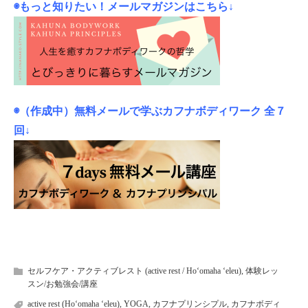
◉もっと知りたい！メールマガジンはこちら↓
◉（作成中）無料メールで学ぶカフナボディワーク 全７
回↓
セルフケア・アクティブレスト (active rest / Hoʻomaha ʻeleu)
,
体験レッ
スン/お勉強会/講座
active rest (Hoʻomaha ʻeleu)
,
YOGA
,
カフナプリンシプル
,
カフナボディ