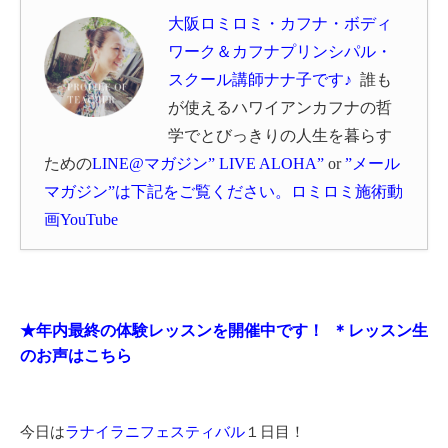
大阪ロミロミ・カフナ・ボディ
ワーク＆カフナプリンシパル・
スクール講師ナナ子です♪
誰も
が使えるハワイアン
カフナの哲
学でとびっきりの人生を暮らす
ための
LINE@マガジン” LIVE ALOHA”
or
”メール
マガジン”
は下記をご覧ください。
ロミロミ施術動
画YouTube
★年内最終の体験レッスンを開催中です！
＊レッスン生
のお声はこちら
今日は
ラナイラニフェスティバル
１日目！