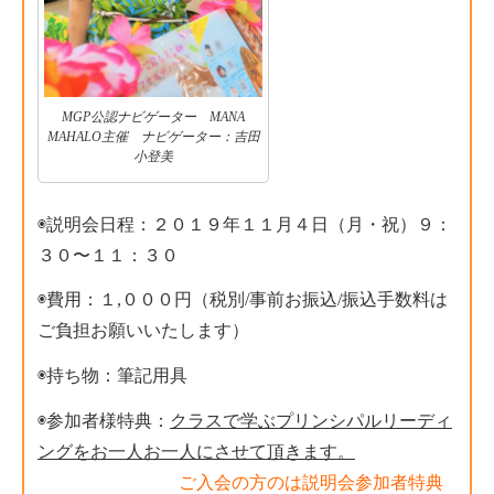
MGP公認ナビゲーター MANA
MAHALO主催 ナビゲーター：吉田
小登美
◉説明会日程：２０１９年１１月４日（月・祝）９：
３０〜１１：３０
◉費用：１,０００円（税別/事前お振込/振込手数料は
ご負担お願いいたします）
◉持ち物：筆記用具
◉参加者様特典：
クラスで学ぶプリンシパルリーディ
ングをお一人お一人にさせて頂きます。
ご入会の方のは説明会参加者特典