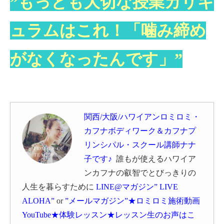
”もっとも大切な授業カリキ
ュラムはこれ！「噛み締め
がなくなったんです」”
関西/大阪/ハワイアンロミロミ・
カフナボディワーク＆カフナプ
リンシパル・スクール講師ナナ
子です♪
誰もが使えるハワイア
ン
カフナの叡智でとびっきりの
人生を暮らすために
LINE@マガジン” LIVE
ALOHA”
or
”メールマガジン”
★
ロミロミ施術動画
YouTube
★体験レッスン★
レッスン生のお声はこ