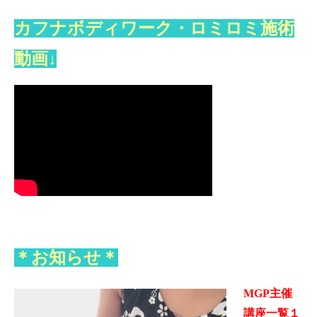
カフナボディワーク・ロミロミ施術
動画↓
＊お知らせ＊
MGP主催
講座一覧１